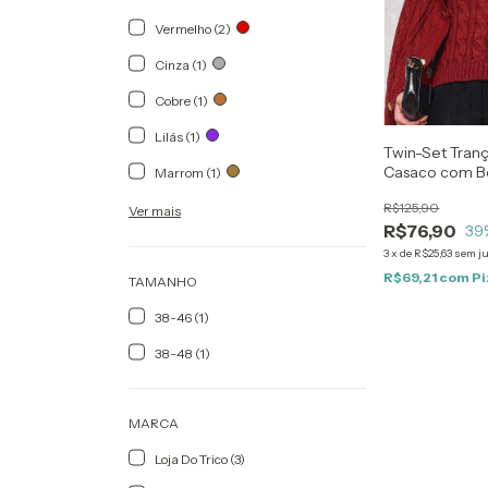
Vermelho (2)
Cinza (1)
Cobre (1)
Lilás (1)
Twin-Set Tran
Casaco com B
Marrom (1)
R$125,90
Ver mais
R$76,90
39
3
x
de
R$25,63
sem j
R$69,21
com
Pi
TAMANHO
38-46 (1)
38-48 (1)
MARCA
Loja Do Trico (3)