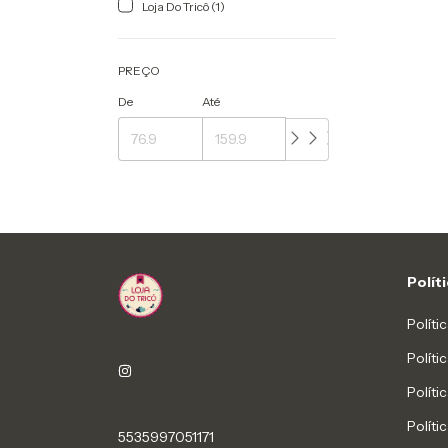
Loja Do Tricô (1)
PREÇO
De
Até
Polít
Políti
Polít
Políti
Políti
5535997051171