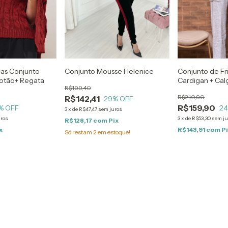
Conjunto Mousse Helenice
ças Conjunto
Conjunto de Fr
otão+ Regata
Cardigan + Cal
R$199,40
com Bolso
R$210,90
R$142,41
29
% OFF
R$159,90
% OFF
2
3
x
de
R$47,47
sem juros
uros
3
x
de
R$53,30
sem ju
R$128,17
com
Pix
x
R$143,91
com
P
Só restam
2
em estoque!