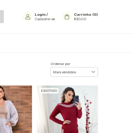
Login
/
Carrinho
(
0
)
Cadastre-se
R$0,00
Ordenar por
ESGOTADO