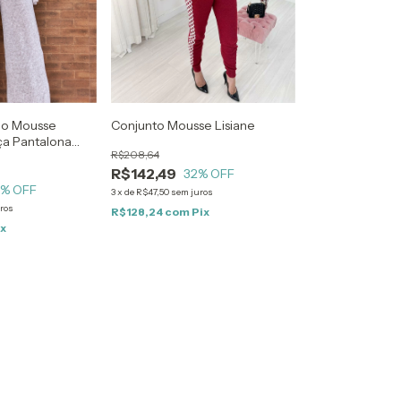
Conjunto Mousse Lisiane
io Mousse
ça Pantalona
R$208,64
R$142,49
32
% OFF
4
% OFF
3
x
de
R$47,50
sem juros
ros
R$128,24
com
Pix
ix