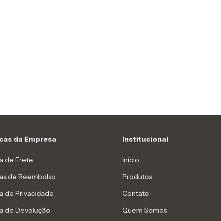
icas da Empresa
Institucional
ca de Frete
Início
icas de Reembolso
Produtos
ca de Privacidade
Contato
ca de Devolução
Quem Somos